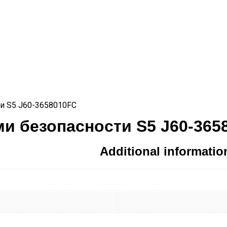
и S5 J60-3658010FC
и безопасности S5 J60-365
Additional informatio