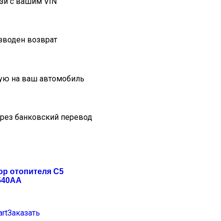
зи с вашим VIN
изводен возврат
ую на ваш автомобиль
ерез банковский перевод
ор отопителя C5
540AA
art
Заказать