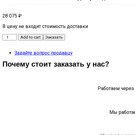
28 075
₽
В цену не входит стоимость доставки
Блок
Add to cart
Заказать
управления
подушками
Задайте вопрос продавцу
безопасности
S5
Почему стоит заказать у нас?
J60-
3658010FC
quantity
Работаем через 
Мы работае