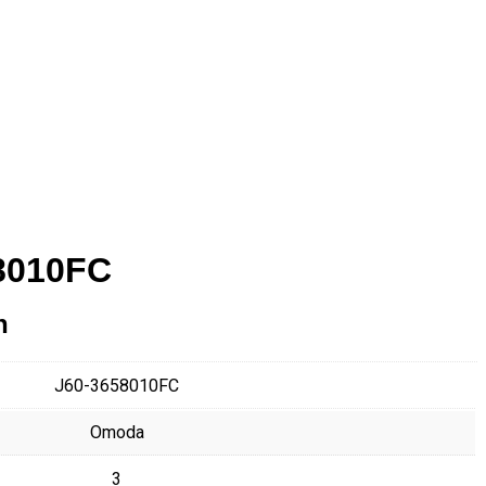
8010FC
n
J60-3658010FC
Omoda
3