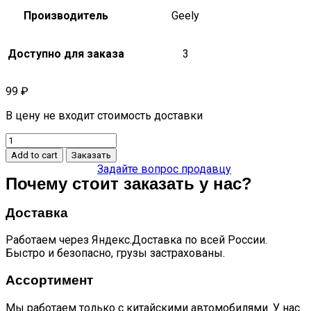
Производитель
Geely
Доступно для заказа
3
99
₽
В цену не входит стоимость доставки
Болт
кронштейна
Add to cart
Заказать
троса
Задайте вопрос продавцу
перекл.
Почему стоит заказать у нас?
передач
mk
Доставка
quantity
Работаем через Яндекс.Доставка по всей России.
Быстро и безопасно, грузы застрахованы.
Ассортимент
Мы работаем только с китайскими автомобилями. У нас