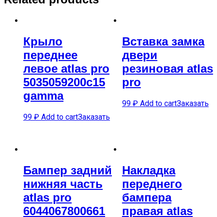
Крыло
Вставка замка
переднее
двери
левое atlas pro
резиновая atlas
5035059200c15
pro
gamma
99
₽
Add to cart
Заказать
99
₽
Add to cart
Заказать
Бампер задний
Накладка
нижняя часть
переднего
atlas pro
бампера
6044067800661
правая atlas