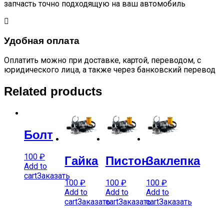
запчасть точно подходящую на ваш автомобиль
Удобная оплата
Оплатить можно при доставке, картой, переводом, с
юридического лица, а также через банковский перевод
Related products
Болт
100
₽
Гайка
Пистон
Заклепка
Add to
cart
Заказать
100
₽
100
₽
100
₽
Add to
Add to
Add to
cart
Заказать
cart
Заказать
cart
Заказать