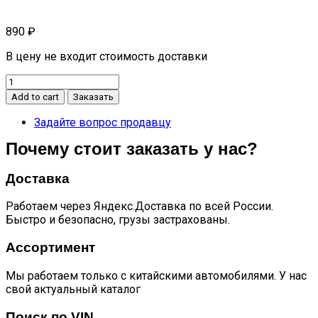
890
₽
В цену не входит стоимость доставки
Датчик
ABS
Add to cart
Заказать
передний
правый
Задайте вопрос продавцу
S5
Почему стоит заказать у нас?
quantity
Доставка
Работаем через Яндекс.Доставка по всей России.
Быстро и безопасно, грузы застрахованы.
Ассортимент
Мы работаем только с китайскими автомобилями. У нас
свой актуальный каталог
Поиск по VIN