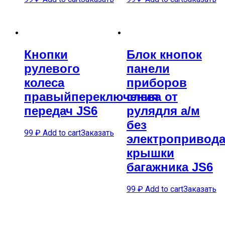
Кнопки
Блок кнопок
рулевого
панели
колеса
приборов
правыйпереключения
слева от
передач JS6
рулядля а/м
без
99
₽
Add to cart
Заказать
электропривод
крышки
багажника JS6
99
₽
Add to cart
Заказать