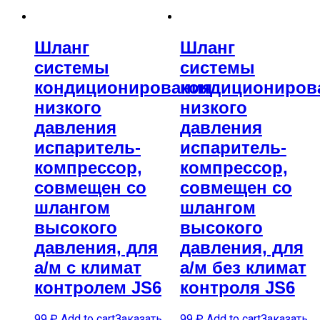
Шланг
Шланг
системы
системы
кондиционирования
кондициониров
низкого
низкого
давления
давления
испаритель-
испаритель-
компрессор,
компрессор,
совмещен со
совмещен со
шлангом
шлангом
высокого
высокого
давления, для
давления, для
а/м с климат
а/м без климат
контролем JS6
контроля JS6
99
₽
Add to cart
Заказать
99
₽
Add to cart
Заказать