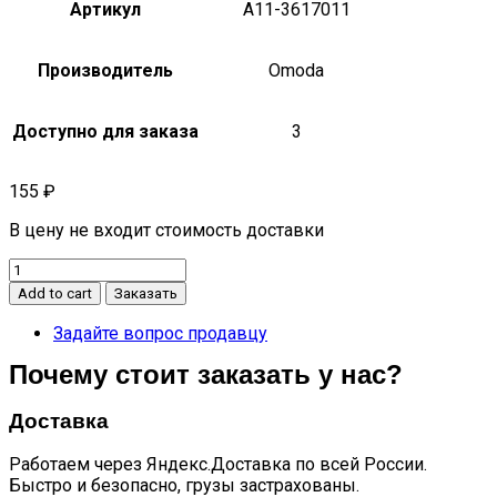
Артикул
A11-3617011
Производитель
Omoda
Доступно для заказа
3
155
₽
В цену не входит стоимость доставки
Датчик
температуры
Add to cart
Заказать
охлаждающей
жидкости
Задайте вопрос продавцу
C5
Почему стоит заказать у нас?
A11-
3617011
quantity
Доставка
Работаем через Яндекс.Доставка по всей России.
Быстро и безопасно, грузы застрахованы.