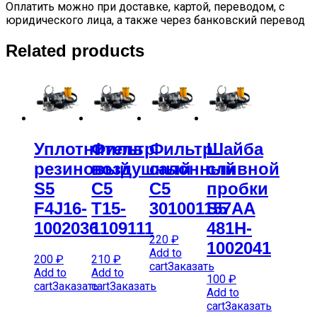
Оплатить можно при доставке, картой, переводом, с
юридического лица, а также через банковский перевод
Related products
Уплотнитель
Фильтр
Фильтр
Шайба
резиновый
воздушный
салонный
сливной
S5
C5
C5
пробки
F4J16-
T15-
301001157AA
S5
1002036
1109111
481H-
220
₽
1002041
Add to
200
₽
210
₽
cart
Заказать
Add to
Add to
100
₽
cart
Заказать
cart
Заказать
Add to
cart
Заказать