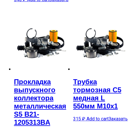
Прокладка
Трубка
выпускного
тормозная C5
коллектора
медная L
металлическая
550мм M10x1
S5 B21-
315
₽
Add to cart
Заказать
1205313BA