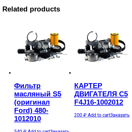
Related products
Фильтр
КАРTЕР
масляный S5
ДВИГАTЕЛЯ C5
(оригинал
F4J16-1002012
Ford) 480-
200
₽
Add to cart
Заказать
1012010
540
₽
Add to cart
Заказать