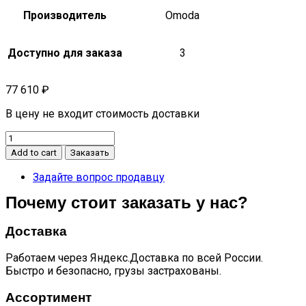
Производитель
Omoda
Доступно для заказа
3
77 610
₽
В цену не входит стоимость доставки
Дверь
передняя
Add to cart
Заказать
левая
C5
Задайте вопрос продавцу
t19c
Почему стоит заказать у нас?
551001321AADYJ
quantity
Доставка
Работаем через Яндекс.Доставка по всей России.
Быстро и безопасно, грузы застрахованы.
Ассортимент