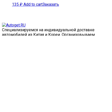
135
₽
Add to cart
Заказать
Специализируемся на индивидуальной доставке
автомобилей из Китая и Кореи. Организовываем
полный цикл заказа, от выбора авто до доставки
напрямую к вам, с оплатой таможни, регистрации -
полный цикл.
FAQ
О нас
Контакты
Калькулятор кредита
Калькулятор пошлины
Доставка
Оплата
Блог
7(495) *********
support@autoget.ru