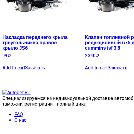
Накладка переднего крыла
Клапан топливной 
треугольникна правое
редукционный n75 д
крыло JS6
cummins isf 3.8
99
₽
2 340
₽
Add to cart
Заказать
Add to cart
Заказать
Специализируемся на индивидуальной доставке автомобил
таможни, регистрации - полный цикл.
FAQ
О нас
Контакты
Калькулятор кредита