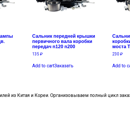
рампы
Сальник передней крышки
Сальни
в.
первичного вала коробки
коробк
передач n120 n200
моста 
135
₽
230
₽
Add to cart
Заказать
Add to c
ей из Китая и Кореи. Организовываем полный цикл заказа