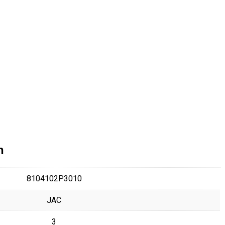
n
8104102P3010
JAC
3