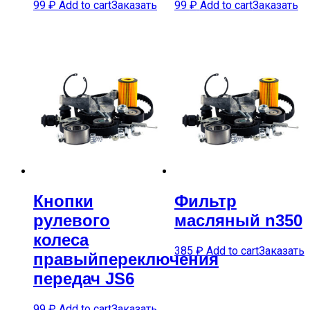
99
₽
Add to cart
Заказать
99
₽
Add to cart
Заказать
Кнопки
Фильтр
рулевого
масляный n350
колеса
385
₽
Add to cart
Заказать
правыйпереключения
передач JS6
99
₽
Add to cart
Заказать