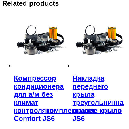
Related products
Компрессор
Накладка
кондиционера
переднего
для а/м без
крыла
климат
треугольникна
контролякомплектация
правое крыло
Comfort JS6
JS6