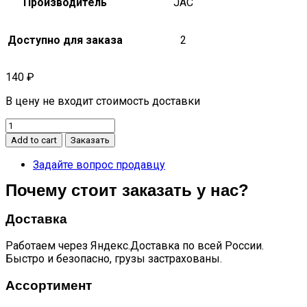
Производитель
JAC
Доступно для заказа
2
140
₽
В цену не входит стоимость доставки
Гайка
колесная
Add to cart
Заказать
передняя
левая
Задайте вопрос продавцу
n56
Почему стоит заказать у нас?
quantity
Доставка
Работаем через Яндекс.Доставка по всей России.
Быстро и безопасно, грузы застрахованы.
Ассортимент