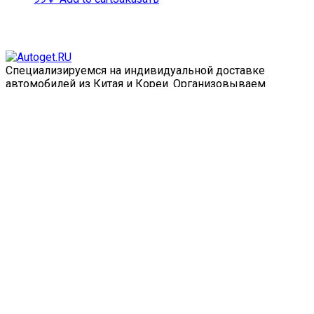
Специализируемся на индивидуальной доставке
автомобилей из Китая и Кореи. Организовываем
полный цикл заказа, от выбора авто до доставки
напрямую к вам, с оплатой таможни, регистрации -
полный цикл.
FAQ
О нас
Контакты
Калькулятор кредита
Калькулятор пошлины
Доставка
Оплата
Блог
7(495) *********
support@autoget.ru
ул. Горбунова 12, офис 403 г. Москва, Россия