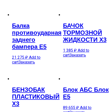
Балка
БАЧОК
противоударная
ТОРМОЗНОЙ
заднего
ЖИДКОСТИ X3
бампера E5
1 385
₽
Add to
cart
Заказать
21 275
₽
Add to
cart
Заказать
БЕНЗОБАК
Блок АБС Блок
ПЛАСТИКОВЫЙ
E5
X3
89 655
₽
Add to