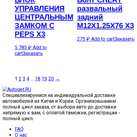
УПРАВЛЕНИЯ
развальный
ЦЕНТРАЛЬНЫМ
задний
ЗАМКОМ С
M12X1.25X76 X3
PEPS X3
275
₽
Add to cart
Заказать
5 785
₽
Add to
cart
Заказать
1
2
3
4
…
18
19
20
→
Специализируемся на индивидуальной доставке
автомобилей из Китая и Кореи. Организовываем
полный цикл заказа, от выбора авто до доставки
напрямую к вам, с оплатой таможни, регистрации -
полный цикл.
FAQ
О нас