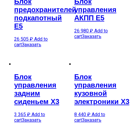
Блок
Блок
предохранителей
управления
подкапотный
АКПП E5
E5
26 980
₽
Add to
cart
Заказать
26 505
₽
Add to
cart
Заказать
Блок
Блок
управления
управления
задним
кузовной
сиденьем X3
электроники X3
3 365
₽
Add to
8 440
₽
Add to
cart
Заказать
cart
Заказать