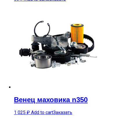
Венец маховика n350
1 025
₽
Add to cart
Заказать