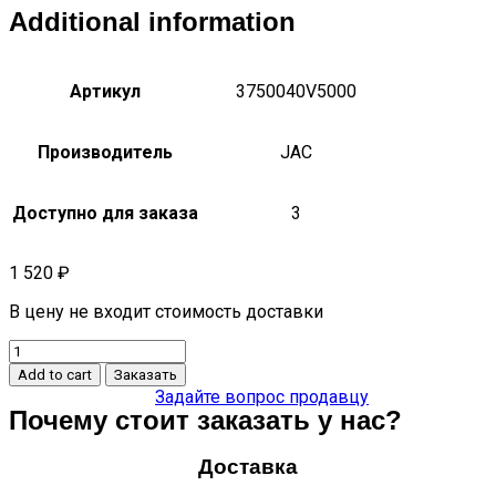
Additional information
Артикул
3750040V5000
Производитель
JAC
Доступно для заказа
3
1 520
₽
В цену не входит стоимость доставки
Кнопка
стеклоподъемника
Add to cart
Заказать
1
Задайте вопрос продавцу
для
Почему стоит заказать у нас?
передней
правой,
Доставка
задней