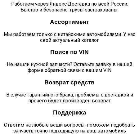
левой
Работаем через Яндекс.Доставка по всей России.
и
Быстро и безопасно, грузы застрахованы.
правой
дверей,
Ассортимент
для
а/
Мы работаем только с китайскими автомобилями. У нас
м
свой актуальный каталог
в
комплектации
Поиск по VIN
Comfort
JS6
Не нашли нужной запчасти? Оставьте заявку в нашей
quantity
форме обратной связи с вашим VIN
Возврат средств
В случае гарантийного брака, проблемы с доставкой и
прочего будет производен возврат
Поддержка
Ответим на любые ваши вопросы, поможем подобрать
запчасть точно подходящую на ваш автомобиль