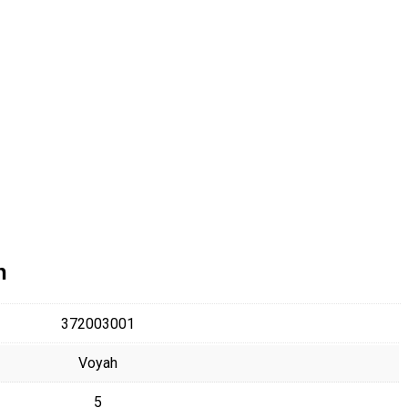
n
372003001
Voyah
5