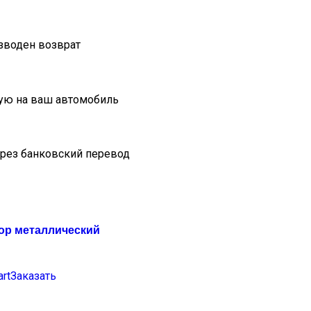
изводен возврат
ую на ваш автомобиль
ерез банковский перевод
ор металлический
art
Заказать