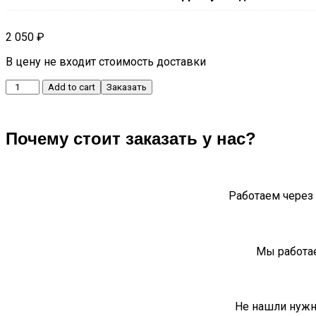
2 050
₽
В цену не входит стоимость доставки
Кнопка
Add to cart
Заказать
запуска
старт/
стоп
Почему стоит заказать у нас?
quantity
Работаем через 
Мы работае
Не нашли нужн