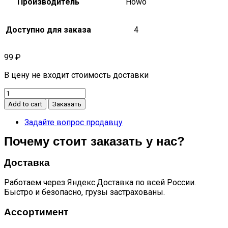
Производитель
Howo
Доступно для заказа
4
99
₽
В цену не входит стоимость доставки
Кольца
поршневые
Add to cart
Заказать
м/
к-
Задайте вопрос продавцу
т
Почему стоит заказать у нас?
WD615
quantity
Доставка
Работаем через Яндекс.Доставка по всей России.
Быстро и безопасно, грузы застрахованы.
Ассортимент