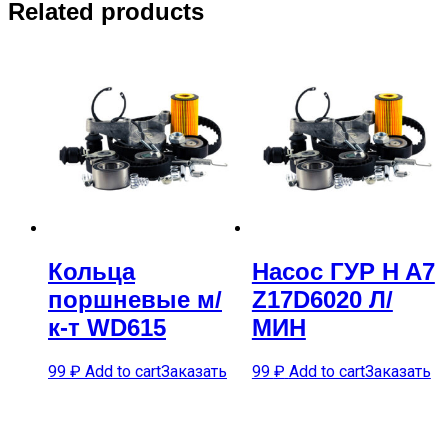
Related products
Кольца
Насос ГУР H A7
поршневые м/
Z17D6020 Л/
к-т WD615
МИН
99
₽
Add to cart
Заказать
99
₽
Add to cart
Заказать