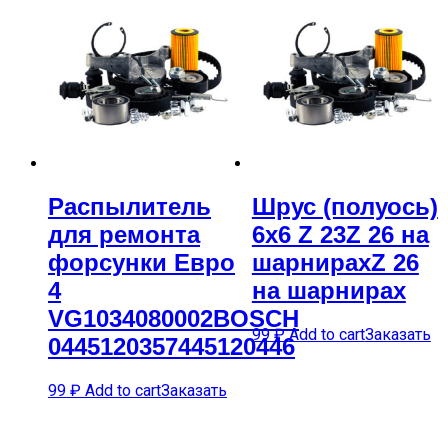
Распылитель
Шрус (полуось)
для ремонта
6х6 Z 23Z 26 на
форсунки Евро
шарнирахZ 26
4
на шарнирах
VG1034080002BOSCH
99
₽
Add to cart
Заказать
0445120357445120446
99
₽
Add to cart
Заказать