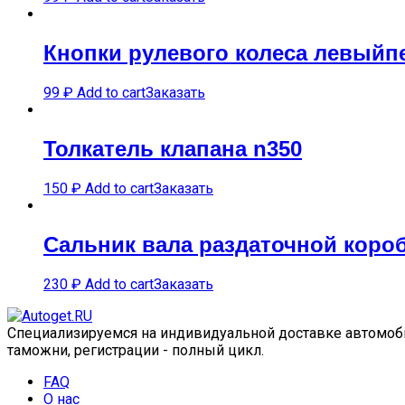
Кнопки рулевого колеса левыйп
99
₽
Add to cart
Заказать
Толкатель клапана n350
150
₽
Add to cart
Заказать
Сальник вала раздаточной короб
230
₽
Add to cart
Заказать
Специализируемся на индивидуальной доставке автомобил
таможни, регистрации - полный цикл.
FAQ
О нас