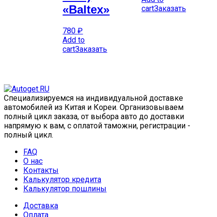
«Baltex»
cart
Заказать
780
₽
Add to
cart
Заказать
Специализируемся на индивидуальной доставке
автомобилей из Китая и Кореи. Организовываем
полный цикл заказа, от выбора авто до доставки
напрямую к вам, с оплатой таможни, регистрации -
полный цикл.
FAQ
О нас
Контакты
Калькулятор кредита
Калькулятор пошлины
Доставка
Оплата