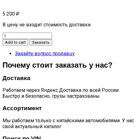
5 200
₽
В цену не входит стоимость доставки
Ковры
в
Add to cart
Заказать
салон
free
Задайте вопрос продавцу
полиуретан
Почему стоит заказать у нас?
бежевые
quantity
Доставка
Работаем через Яндекс.Доставка по всей России.
Быстро и безопасно, грузы застрахованы.
Ассортимент
Мы работаем только с китайскими автомобилями. У нас
свой актуальный каталог
Поиск по VIN