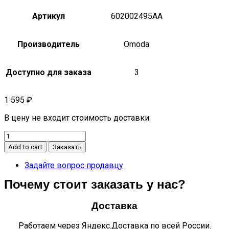
Артикул
602002495AA
Производитель
Omoda
Доступно для заказа
3
1 595
₽
В цену не входит стоимость доставки
КРЕПЛЕНИЕ
КРОНШТЕЙНА
Add to cart
Заказать
ЗАЩИТНОЙ
ПАНЕЛИ
Задайте вопрос продавцу
T19C
Почему стоит заказать у нас?
C5
602002495AA
quantity
Доставка
Работаем через Яндекс.Доставка по всей России.