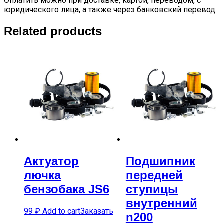
Оплатить можно при доставке, картой, переводом, с
юридического лица, а также через банковский перевод
Related products
Актуатор
Подшипник
лючка
передней
бензобака JS6
ступицы
внутренний
99
₽
Add to cart
Заказать
n200