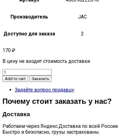
Производитель
JAC
Доступно для заказа
2
170
₽
В цену не входит стоимость доставки
Кронштейн
электрического
Add to cart
Заказать
блока
кабины
Задайте вопрос продавцу
n120
Почему стоит заказать у нас?
quantity
Доставка
Работаем через Яндекс.Доставка по всей России.
Быстро и безопасно, грузы застрахованы.