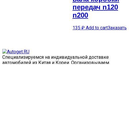
передач n120
n200
135
₽
Add to cart
Заказать
Специализируемся на индивидуальной доставке
автомобилей из Китая и Кореи. Организовываем
полный цикл заказа, от выбора авто до доставки
напрямую к вам, с оплатой таможни, регистрации -
полный цикл.
FAQ
О нас
Контакты
Калькулятор кредита
Калькулятор пошлины
Доставка
Оплата