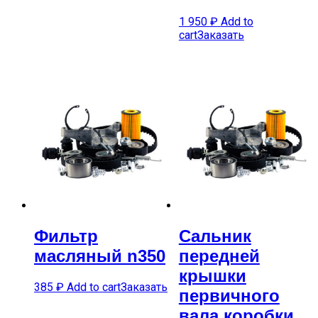
1 950
₽
Add to
cart
Заказать
Фильтр
Сальник
масляный n350
передней
крышки
385
₽
Add to cart
Заказать
первичного
вала коробки