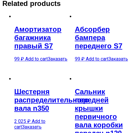
Related products
Амортизатор
Абсорбер
багажника
бампера
правый S7
переднего S7
99
₽
Add to cart
Заказать
99
₽
Add to cart
Заказать
Шестерня
Сальник
распределительного
передней
вала n350
крышки
первичного
2 025
₽
Add to
вала коробки
cart
Заказать