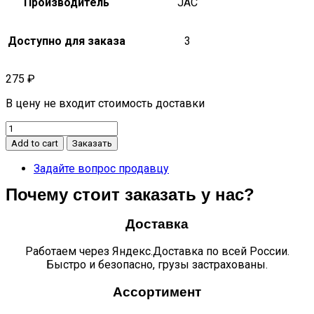
Производитель
JAC
Доступно для заказа
3
275
₽
В цену не входит стоимость доставки
Кронштейн
переднего
Add to cart
Заказать
бампера
левый
Задайте вопрос продавцу
S5
Почему стоит заказать у нас?
quantity
Доставка
Работаем через Яндекс.Доставка по всей России.
Быстро и безопасно, грузы застрахованы.
Ассортимент