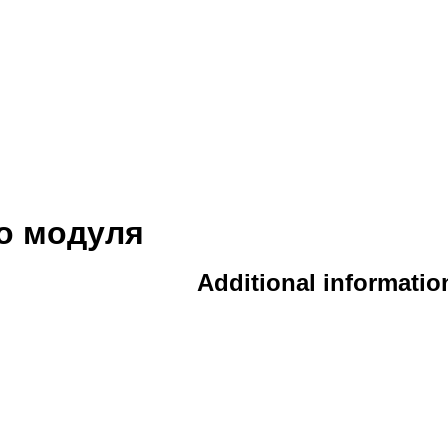
о модуля
Additional informatio