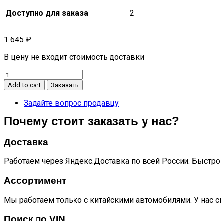
Доступно для заказа
2
1 645
₽
В цену не входит стоимость доставки
Крышка
топливного
Add to cart
Заказать
бака
с
Задайте вопрос продавцу
ключами
Почему стоит заказать у нас?
маленькая
n90
quantity
Доставка
Работаем через Яндекс.Доставка по всей России. Быстро 
Ассортимент
Мы работаем только с китайскими автомобилями. У нас с
Поиск по VIN