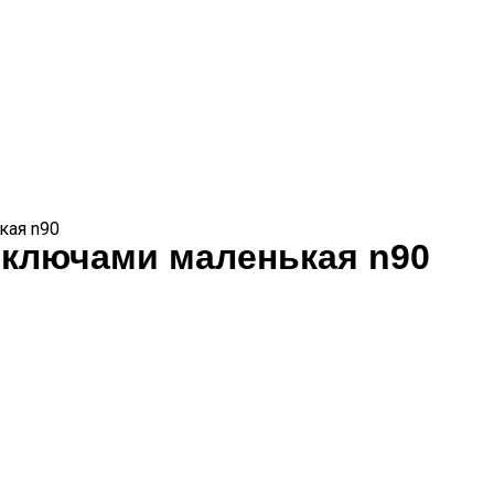
кая n90
 ключами маленькая n90