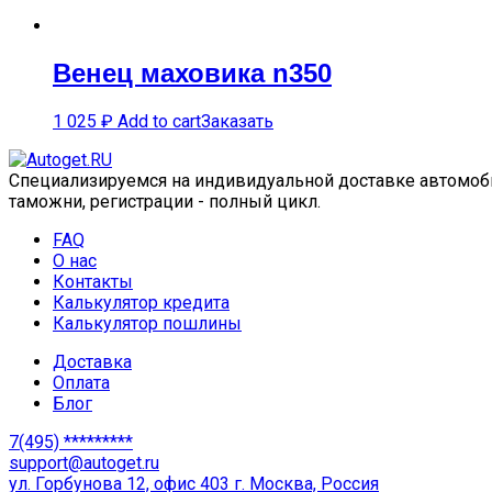
Венец маховика n350
1 025
₽
Add to cart
Заказать
Специализируемся на индивидуальной доставке автомобил
таможни, регистрации - полный цикл.
FAQ
О нас
Контакты
Калькулятор кредита
Калькулятор пошлины
Доставка
Оплата
Блог
7(495) *********
support@autoget.ru
ул. Горбунова 12, офис 403 г. Москва, Россия