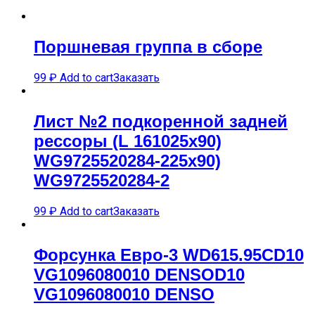
Поршневая группа в сборе
99
₽
Add to cart
Заказать
Лист №2 подкоренной задней
рессоры (L 161025х90)
WG9725520284-225х90)
WG9725520284-2
99
₽
Add to cart
Заказать
Форсунка Евро-3 WD615.95CD10
VG1096080010 DENSOD10
VG1096080010 DENSO