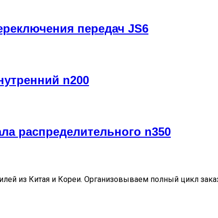
ереключения передач JS6
нутренний n200
ла распределительного n350
ей из Китая и Кореи. Организовываем полный цикл заказа