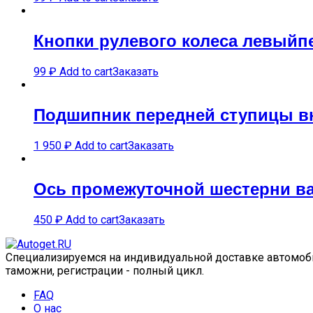
Кнопки рулевого колеса левыйп
99
₽
Add to cart
Заказать
Подшипник передней ступицы в
1 950
₽
Add to cart
Заказать
Ось промежуточной шестерни ва
450
₽
Add to cart
Заказать
Специализируемся на индивидуальной доставке автомобил
таможни, регистрации - полный цикл.
FAQ
О нас