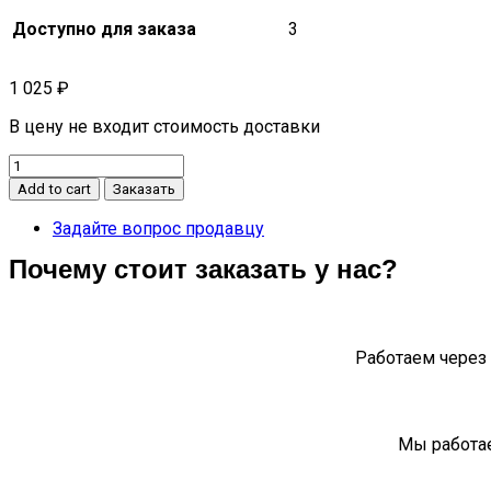
Доступно для заказа
3
1 025
₽
В цену не входит стоимость доставки
Молдинг
стела
Add to cart
Заказать
передней
правой
Задайте вопрос продавцу
двери
Почему стоит заказать у нас?
(ХРОМ)
S5
quantity
Работаем через 
Мы работае