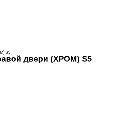
М) S5
равой двери (ХРОМ) S5