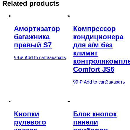
Related products
Амортизатор
Компрессор
багажника
кондиционера
правый S7
для а/м без
климат
99
₽
Add to cart
Заказать
контролякомпл
Comfort JS6
99
₽
Add to cart
Заказать
Кнопки
Блок кнопок
рулевого
панели