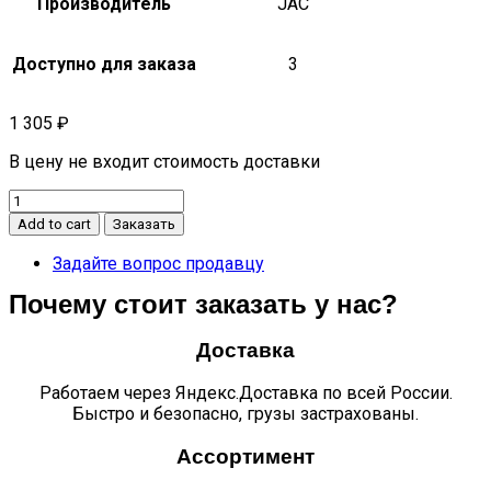
Производитель
JAC
Доступно для заказа
3
1 305
₽
В цену не входит стоимость доставки
Молдинг
заднего
Add to cart
Заказать
бампера
правый
Задайте вопрос продавцу
S3
Почему стоит заказать у нас?
quantity
Доставка
Работаем через Яндекс.Доставка по всей России.
Быстро и безопасно, грузы застрахованы.
Ассортимент