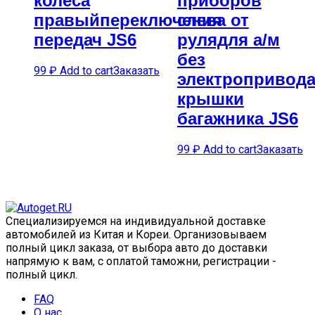
колеса
приборов
правыйпереключения
слева от
передач JS6
рулядля а/м
без
99
₽
Add to cart
Заказать
электропривод
крышки
багажника JS6
99
₽
Add to cart
Заказать
Специализируемся на индивидуальной доставке
автомобилей из Китая и Кореи. Организовываем
полный цикл заказа, от выбора авто до доставки
напрямую к вам, с оплатой таможни, регистрации -
полный цикл.
FAQ
О нас