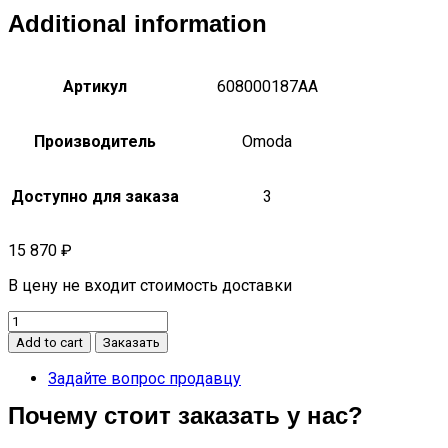
Additional information
Артикул
608000187AA
Производитель
Omoda
Доступно для заказа
3
15 870
₽
В цену не входит стоимость доставки
МОТОР
И
Add to cart
Заказать
ТРАПЕЦИЯ
СТЕКЛООЧИСТИТЕЛЯ
Задайте вопрос продавцу
C5
Почему стоит заказать у нас?
608000187AA
quantity