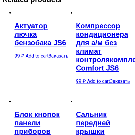
Актуатор
Компрессор
лючка
кондиционера
бензобака JS6
для а/м без
климат
99
₽
Add to cart
Заказать
контролякомпл
Comfort JS6
99
₽
Add to cart
Заказать
Блок кнопок
Сальник
панели
передней
приборов
крышки