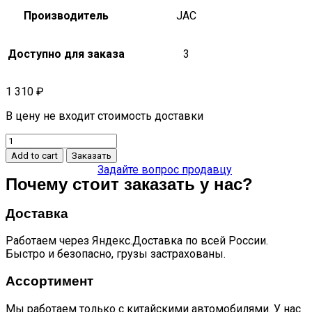
Производитель
JAC
Доступно для заказа
3
1 310
₽
В цену не входит стоимость доставки
Накладка
арки
Add to cart
Заказать
переднего
Задайте вопрос продавцу
правого
Почему стоит заказать у нас?
колеса
S7
Доставка
quantity
Работаем через Яндекс.Доставка по всей России.
Быстро и безопасно, грузы застрахованы.
Ассортимент
Мы работаем только с китайскими автомобилями. У нас