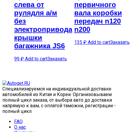
слева от
первичного
рулядля а/м
вала коробки
без
передач n120
электропривода
n200
крышки
135
₽
Add to cart
Заказать
багажника JS6
99
₽
Add to cart
Заказать
Специализируемся на индивидуальной доставке
автомобилей из Китая и Кореи. Организовываем
полный цикл заказа, от выбора авто до доставки
напрямую к вам, с оплатой таможни, регистрации -
полный цикл.
FAQ
О нас