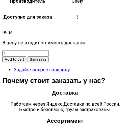
Производитель
Geely
Доступно для заказа
3
99
₽
В цену не входит стоимость доставки
Накладка
дефлектора
Add to cart
Заказать
правого
emgrand
Задайте вопрос продавцу
x7
Почему стоит заказать у нас?
quantity
Доставка
Работаем через Яндекс.Доставка по всей России.
Быстро и безопасно, грузы застрахованы.
Ассортимент