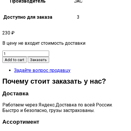
Производитель
JAC
Доступно для заказа
3
230
₽
В цену не входит стоимость доставки
Опора
задней
Add to cart
Заказать
пружины
нижняя
Задайте вопрос продавцу
JS6
Почему стоит заказать у нас?
quantity
Доставка
Работаем через Яндекс.Доставка по всей России.
Быстро и безопасно, грузы застрахованы.
Ассортимент