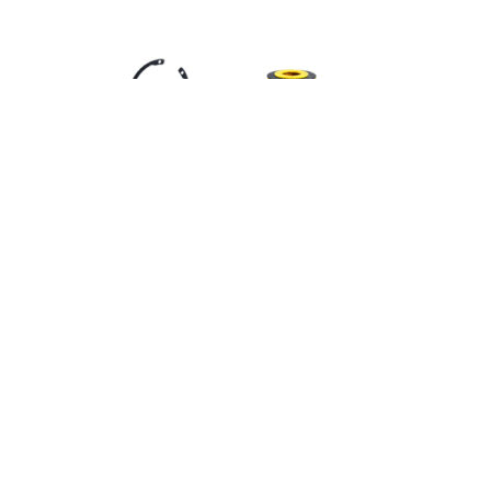
Шестерня распределительного
вала n350
2 025
₽
Add to cart
Заказать