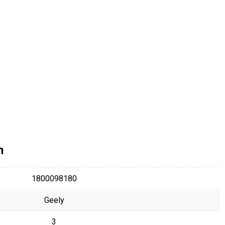
n
1800098180
Geely
3