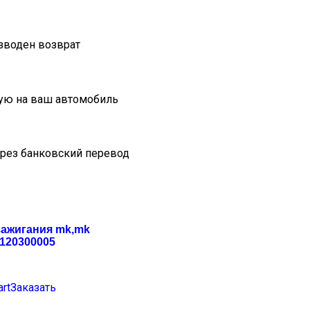
изводен возврат
ую на ваш автомобиль
ерез банковский перевод
зажигания mk,mk
e120300005
art
Заказать