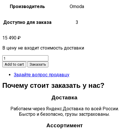
Производитель
Omoda
Доступно для заказа
3
15 490
₽
В цену не входит стоимость доставки
Панель
кузова
Add to cart
Заказать
передняя
левая
Задайте вопрос продавцу
S5
Почему стоит заказать у нас?
J60-
5400350-
DY
Доставка
quantity
Работаем через Яндекс.Доставка по всей России.
Быстро и безопасно, грузы застрахованы.
Ассортимент