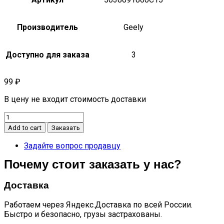
Производитель
Geely
Доступно для заказа
3
99
₽
В цену не входит стоимость доставки
Панель
кузова
Add to cart
Заказать
под
фонарь
Задайте вопрос продавцу
задняя
Почему стоит заказать у нас?
правая
monjaro
kx11
Доставка
quantity
Работаем через Яндекс.Доставка по всей России.
Быстро и безопасно, грузы застрахованы.