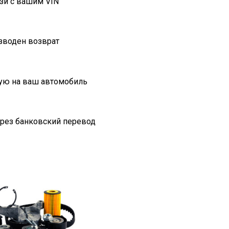
зи с вашим VIN
изводен возврат
ую на ваш автомобиль
ерез банковский перевод