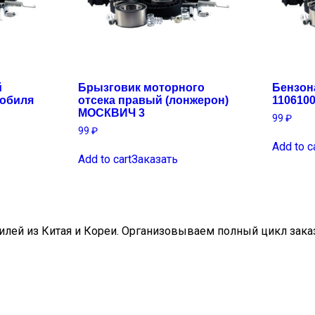
й
Брызговик моторного
Бензон
мобиля
отсека правый (лонжерон)
110610
МОСКВИЧ 3
99
₽
99
₽
Add to c
Add to cart
Заказать
ей из Китая и Кореи. Организовываем полный цикл заказа