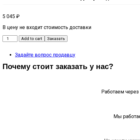
5 045
₽
В цену не входит стоимость доставки
Патрубок
Add to cart
Заказать
воздушного
фильтра
Задайте вопрос продавцу
впускной
Москвич
Почему стоит заказать у нас?
3
quantity
Работаем через 
Мы работае