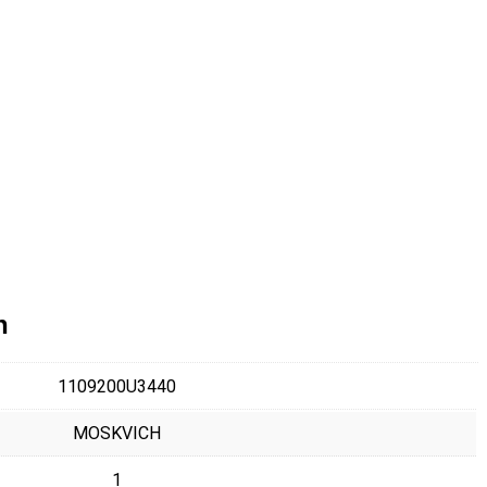
n
1109200U3440
MOSKVICH
1