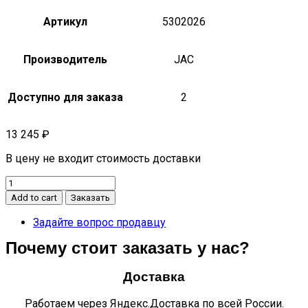
Артикул
5302026
Производитель
JAC
Доступно для заказа
2
13 245
₽
В цену не входит стоимость доставки
Поддон
масляного
Add to cart
Заказать
картера
двигателя
Задайте вопрос продавцу
без
Почему стоит заказать у нас?
отверстия
под
подогрев
Доставка
n120
дв.
Работаем через Яндекс.Доставка по всей России.