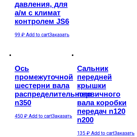
давления, для
а/м с климат
контролем JS6
99
₽
Add to cart
Заказать
Ось
Сальник
промежуточной
передней
шестерни вала
крышки
распределительного
первичного
n350
вала коробки
передач n120
450
₽
Add to cart
Заказать
n200
135
₽
Add to cart
Заказать