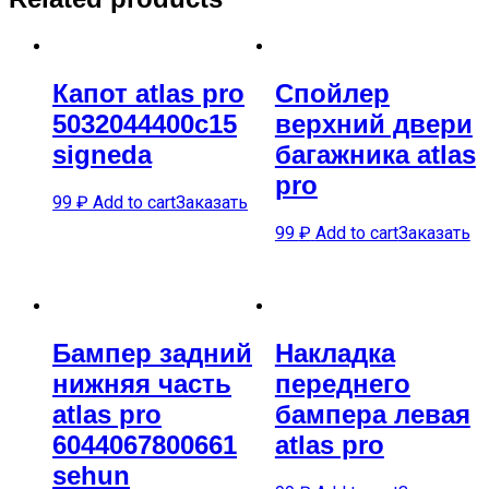
Капот atlas pro
Спойлер
5032044400c15
верхний двери
signeda
багажника atlas
pro
99
₽
Add to cart
Заказать
99
₽
Add to cart
Заказать
Бампер задний
Накладка
нижняя часть
переднего
atlas pro
бампера левая
6044067800661
atlas pro
sehun