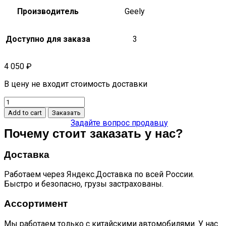
Производитель
Geely
Доступно для заказа
3
4 050
₽
В цену не входит стоимость доставки
Подшипник
передней
Add to cart
Заказать
ступицы
Задайте вопрос продавцу
emgrand
Почему стоит заказать у нас?
(toyota)
quantity
Доставка
Работаем через Яндекс.Доставка по всей России.
Быстро и безопасно, грузы застрахованы.
Ассортимент
Мы работаем только с китайскими автомобилями. У нас