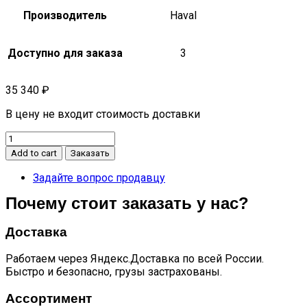
Производитель
Haval
Доступно для заказа
3
35 340
₽
В цену не входит стоимость доставки
Подушка
безопасности
Add to cart
Заказать
боковая
правая
Задайте вопрос продавцу
H6
Почему стоит заказать у нас?
COUPE
quantity
Доставка
Работаем через Яндекс.Доставка по всей России.
Быстро и безопасно, грузы застрахованы.
Ассортимент