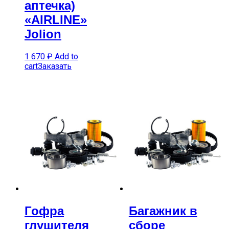
аптечка)
«AIRLINE»
Jolion
1 670
₽
Add to
cart
Заказать
Гофра
Багажник в
глушителя
сборе