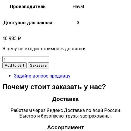
Производитель
Haval
Доступно для заказа
3
40 985
₽
В цену не входит стоимость доставки
Подушка
безопасности
Add to cart
Заказать
пассажира
в
Задайте вопрос продавцу
сборе
Почему стоит заказать у нас?
H9
quantity
Доставка
Работаем через Яндекс.Доставка по всей России.
Быстро и безопасно, грузы застрахованы.
Ассортимент