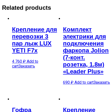
Related products
Крепление для
Комплект
перевозки 3
электрики для
пар лыж LUX
подключения
YETI F7x
фаркопа Jolion
(7-конт.
4 760
₽
Add to
розетка, 1.8м)
cart
Заказать
«Leader Plus»
690
₽
Add to cart
Заказать
Гофра
Крепление