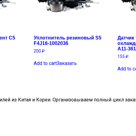
ент C5
Уплотнитель резиновый S5
Датчик
F4J16-1002036
охлажд
A11-361
200
₽
155
₽
Add to cart
Заказать
Add to c
ей из Китая и Кореи. Организовываем полный цикл заказа