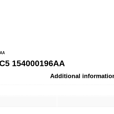
AA
5 154000196AA
Additional informatio