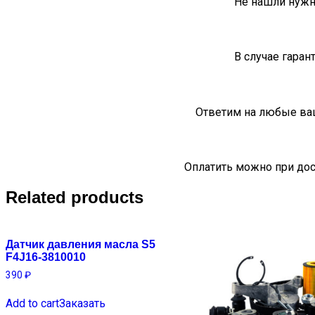
Не нашли нужн
В случае гаран
Ответим на любые ва
Оплатить можно при дос
Related products
Датчик давления масла S5
F4J16-3810010
390
₽
Add to cart
Заказать