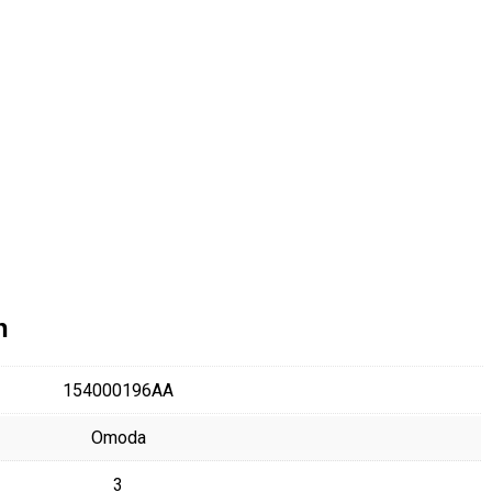
n
154000196AA
Omoda
3