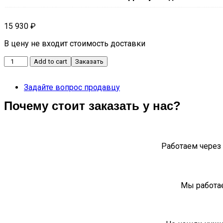
15 930
₽
В цену не входит стоимость доставки
ПРИВОД
Add to cart
Заказать
КОЛЕСА
ПРАВЫЙ
Задайте вопрос продавцу
C5
154000196AA
Почему стоит заказать у нас?
quantity
Работаем через 
Мы работае