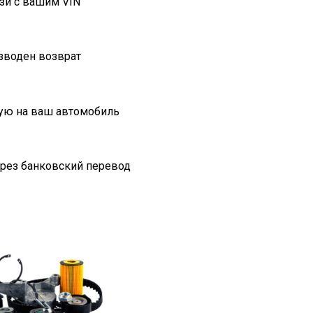
зи с вашим VIN
изводен возврат
ую на ваш автомобиль
ерез банковский перевод