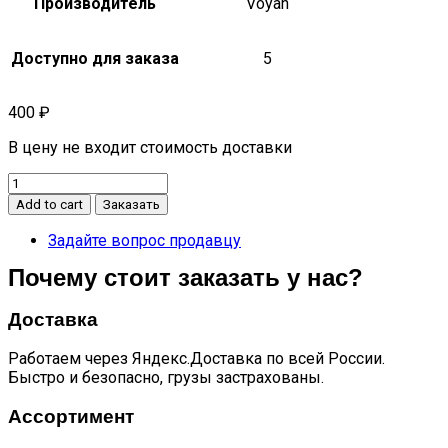
Производитель
Voyah
Доступно для заказа
5
400
₽
В цену не входит стоимость доставки
Прокладка
сливной
Add to cart
Заказать
пробки
free
Задайте вопрос продавцу
evr
Почему стоит заказать у нас?
quantity
Доставка
Работаем через Яндекс.Доставка по всей России.
Быстро и безопасно, грузы застрахованы.
Ассортимент