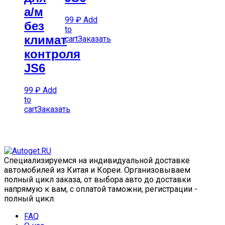
а/м
99
₽
Add
без
to
климат
cart
Заказать
контроля
JS6
99
₽
Add
to
cart
Заказать
Специализируемся на индивидуальной доставке
автомобилей из Китая и Кореи. Организовываем
полный цикл заказа, от выбора авто до доставки
напрямую к вам, с оплатой таможни, регистрации -
полный цикл.
FAQ