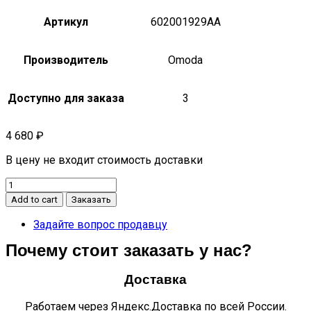
Артикул
602001929AA
Производитель
Omoda
Доступно для заказа
3
4 680
₽
В цену не входит стоимость доставки
ПЛАСТИНА
ГРЯЗЕЗАЩИТЫ
Add to cart
Заказать
ДВИГАТЕЛЯ
C5
Задайте вопрос продавцу
602001929AA
Почему стоит заказать у нас?
quantity
Доставка
Работаем через Яндекс.Доставка по всей России.