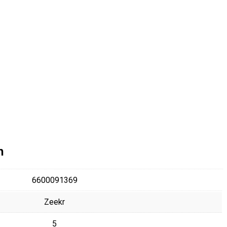
n
6600091369
Zeekr
5