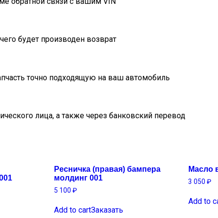
ме обратной связи с вашим VIN
очего будет производен возврат
пчасть точно подходящую на ваш автомобиль
ического лица, а также через банковский перевод
Ресничка (правая) бампера
Масло 
001
молдинг 001
3 050
₽
5 100
₽
Add to c
Add to cart
Заказать