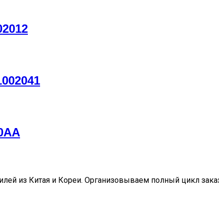
02012
1002041
40AA
ей из Китая и Кореи. Организовываем полный цикл заказа