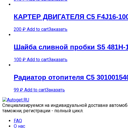
КАРTЕР ДВИГАTЕЛЯ C5 F4J16-10
200
₽
Add to cart
Заказать
Шайба сливной пробки S5 481H-
100
₽
Add to cart
Заказать
Радиатор отопителя C5 3010015
99
₽
Add to cart
Заказать
Специализируемся на индивидуальной доставке автомобил
таможни, регистрации - полный цикл.
FAQ
О нас