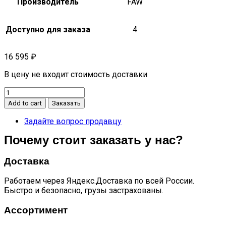
Производитель
FAW
Доступно для заказа
4
16 595
₽
В цену не входит стоимость доставки
Рейка
рулевая
Add to cart
Заказать
в
сборе
Задайте вопрос продавцу
X80
Почему стоит заказать у нас?
NEW
quantity
Доставка
Работаем через Яндекс.Доставка по всей России.
Быстро и безопасно, грузы застрахованы.
Ассортимент