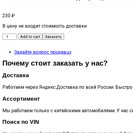
230
₽
В цену не входит стоимость доставки
Ремень
Add to cart
Заказать
генератора
(для
Задайте вопрос продавцу
бензиного
двигателя)
Почему стоит заказать у нас?
T6
quantity
Доставка
Работаем через Яндекс.Доставка по всей России. Быстро 
Ассортимент
Мы работаем только с китайскими автомобилями. У нас с
Поиск по VIN