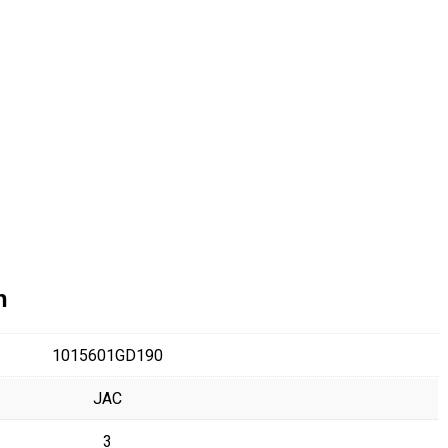
n
1015601GD190
JAC
3