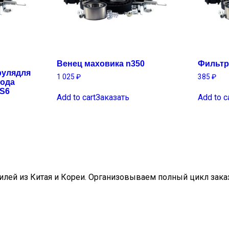
Венец маховика n350
Фильтр
рулядля
1 025
₽
385
₽
вода
JS6
Add to cart
Заказать
Add to c
ей из Китая и Кореи. Организовываем полный цикл заказа