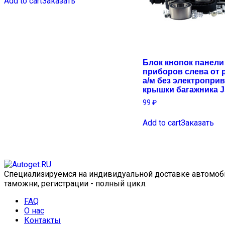
Add to cart
Заказать
Блок кнопок панели
приборов слева от 
а/м без электропри
крышки багажника 
99
₽
Add to cart
Заказать
Специализируемся на индивидуальной доставке автомобил
таможни, регистрации - полный цикл.
FAQ
О нас
Контакты