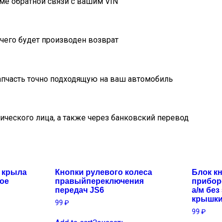
ме обратной связи с вашим VIN
очего будет производен возврат
пчасть точно подходящую на ваш автомобиль
ического лица, а также через банковский перевод
 крыла
Кнопки рулевого колеса
Блок к
ое
правыйпереключения
прибор
передач JS6
а/м бе
крышки
99
₽
99
₽