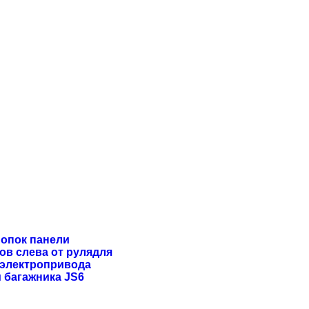
нопок панели
ов слева от рулядля
з электропривода
 багажника JS6