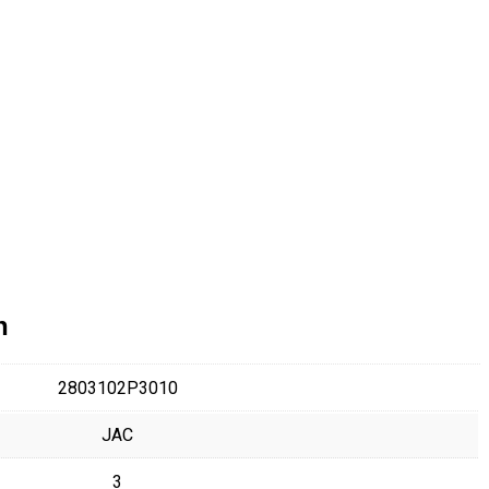
n
2803102P3010
JAC
3