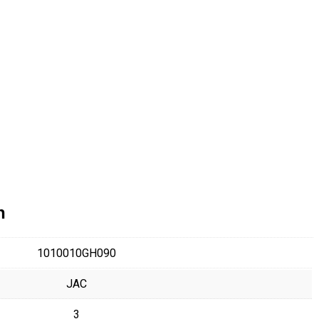
n
1010010GH090
JAC
3