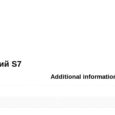
ий S7
Additional informatio