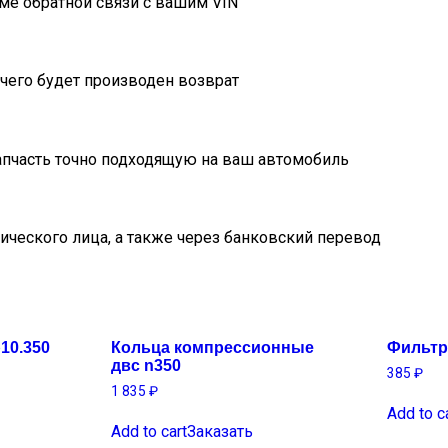
ме обратной связи с вашим VIN
очего будет производен возврат
пчасть точно подходящую на ваш автомобиль
ического лица, а также через банковский перевод
10.350
Кольца компрессионные
Фильтр
двс n350
385
₽
1 835
₽
Add to c
Add to cart
Заказать