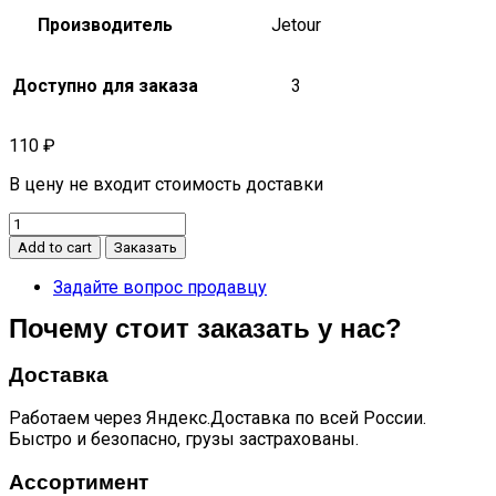
Производитель
Jetour
Доступно для заказа
3
110
₽
В цену не входит стоимость доставки
Сальник
коленвала
Add to cart
Заказать
задний
90*110*10
Задайте вопрос продавцу
Dashing
Почему стоит заказать у нас?
quantity
Доставка
Работаем через Яндекс.Доставка по всей России.
Быстро и безопасно, грузы застрахованы.
Ассортимент