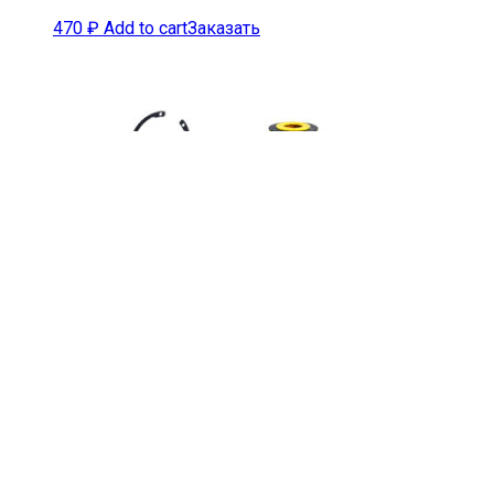
470
₽
Add to cart
Заказать
Седло впускного клапана X90
Plus
480
₽
Add to cart
Заказать