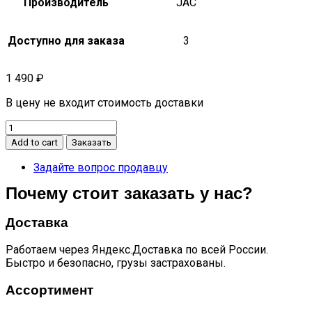
Производитель
JAC
Доступно для заказа
3
1 490
₽
В цену не входит стоимость доставки
Сальник
коленвала
Add to cart
Заказать
задний
S7
Задайте вопрос продавцу
quantity
Почему стоит заказать у нас?
Доставка
Работаем через Яндекс.Доставка по всей России.
Быстро и безопасно, грузы застрахованы.
Ассортимент