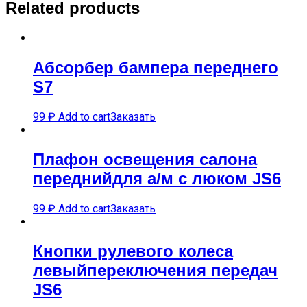
Related products
Абсорбер бампера переднего
S7
99
₽
Add to cart
Заказать
Плафон освещения салона
переднийдля а/м с люком JS6
99
₽
Add to cart
Заказать
Кнопки рулевого колеса
левыйпереключения передач
JS6