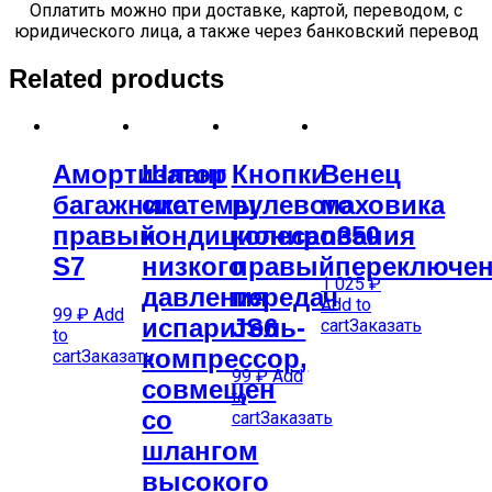
Оплатить можно при доставке, картой, переводом, с
юридического лица, а также через банковский перевод
Related products
Амортизатор
Шланг
Кнопки
Венец
багажника
системы
рулевого
маховика
правый
кондиционирования
колеса
n350
S7
низкого
правыйпереключе
1 025
₽
давления
передач
Add to
99
₽
Add
испаритель-
JS6
cart
Заказать
to
компрессор,
cart
Заказать
99
₽
Add
совмещен
to
со
cart
Заказать
шлангом
высокого