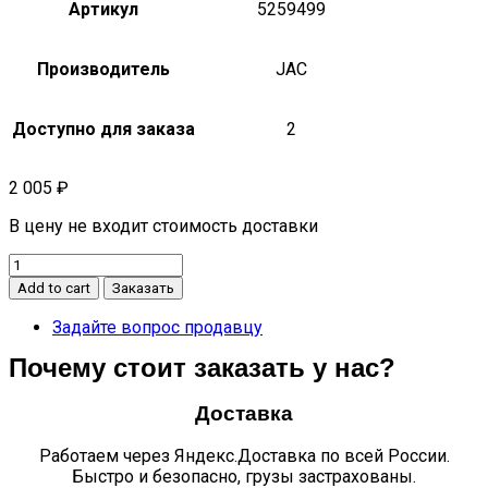
Артикул
5259499
Производитель
JAC
Доступно для заказа
2
2 005
₽
В цену не входит стоимость доставки
Сальник
коленвала
Add to cart
Заказать
задний
n120
Задайте вопрос продавцу
дв.
Почему стоит заказать у нас?
cummins
isf
3.8
Доставка
quantity
Работаем через Яндекс.Доставка по всей России.
Быстро и безопасно, грузы застрахованы.